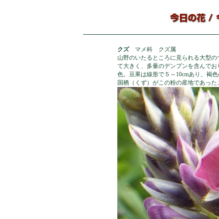
クズ
マメ科 クズ属
山野のいたるところに見られる大型の
て大きく、多量のデンプンを含んでお
色。豆果は線形で５～10cmあり、褐
国栖（くず）がこの粉の産地であった