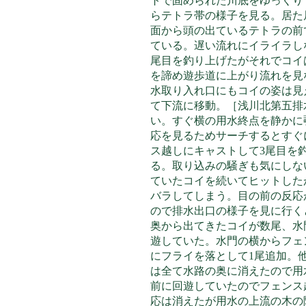
トで固められた川底をゆっくり
らテトラ帯の様子を見る。居た
面から頭の出ているテトラの前
ている。遅い流れにイライラし
尾目を釣り上げたがそれでコイ
を諦め遊歩道に上がり流れを見
水取り入れ口にもコイの姿は見
て下流に移動。［浅川北第五排
い。すぐ横の用水終点を静かに
応を見るためサーチするとすぐ
ス越しにキャストして3尾目を
る。取り込みの騒ぎも気にしな
ていたコイを続いてヒットした
バラしてしまう。目の前の反応
ので排水出口の様子を見に行く
奥から出てきたコイが数尾、水
遊していた。水門の横からフェ
にフライを落として1尾追加。
は全て水路の奥に消えたので用
前に回遊していたのでフェンス
応は消えたが用水の上流の木の