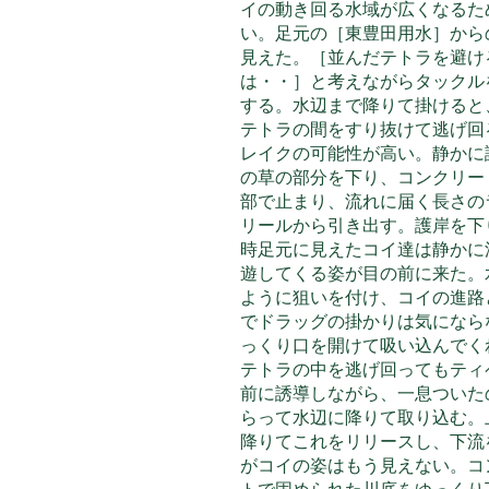
イの動き回る水域が広くなるた
い。足元の［東豊田用水］から
見えた。
［並んだテトラを避け
は・・］と考えながらタックル
する。水辺まで降りて掛けると
テトラの間をすり抜けて逃げ回
レイクの可能性が高い。静かに
の草の部分を下り、コンクリー
部で止まり、流れに届く長さの
リールから引き出す。護岸を下
時足元に見えたコイ達は静かに
遊してくる姿が目の前に来た。
ように狙いを付け、コイの進路
でドラッグの掛かりは気になら
っくり口を開けて吸い込んでく
テトラの中を逃げ回ってもティ
前に誘導しながら、一息ついた
らって水辺に降りて取り込む。
降りてこれをリリースし、下流
がコイの姿はもう見えない。コ