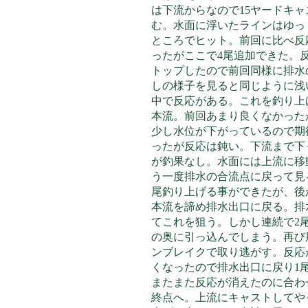
は下流からなので15ヤードキ
む。水面に浮いたラインはゆっ
ところでヒット。
前回に比べ反
ったがここで4尾追加できた。
トップしたので前回同様に排水
しの様子を見ると同じように浅
中で反応がある。これを釣り上
本流。前回あまり良くなかった
少し水位が下がっているので期
ったが反応は鈍い。下流まで下
が釣果なし。水面には上流に移
う一度排水の合流点に戻って見
尾釣り上げる事ができたが、後
本流を諦め排水出口に戻る。排
てこれを狙う。しかし連続で2
の奥に引っ込んでしまう。再び
ンブレイクで取り逃がす。反応
くなったので排水出口に戻り1
またまた反応が消えたのに合わ
終点へ。上流にキャストしてや