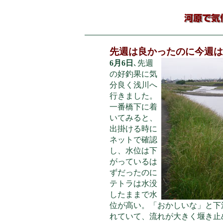
先週は良かったのに今週は
6月6日
､先週
の好釣果に気
分良く浅川へ
行きました。
一番橋下に着
いてみると、
出掛ける時に
ネットで確認
し、
水位は下
がっているは
ずだったのに
テトラは水没
したままで水
位が高い。「おかしいな」と下
れていて、流れが大きく堰き止