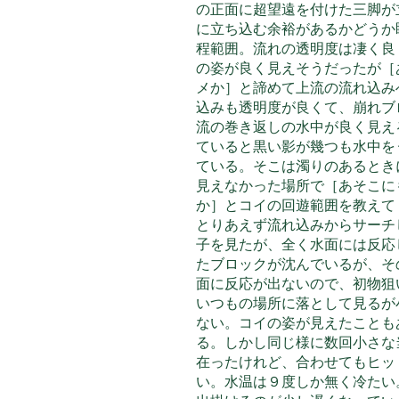
の正面に超望遠を付けた三脚が
に立ち込む余裕があるかどうか
程範囲。流れの透明度は凄く良
の姿が良
く見えそうだったが［
メか］と諦めて上流の流れ込み
込みも透明度が良くて、崩れブ
流の巻き返しの水中が良く見え
ていると黒い影が幾つも水中を
ている。そこは濁りのあるとき
見えなかった場所で［あそこに
か］とコイの回遊範囲を教えて
とりあえず流れ込みからサーチ
子を見たが、全く水面には反応
たブロックが沈んでいるが、そ
面に反応が出ないので、初物狙
いつもの場所に落として見るが
ない。コイの姿が見えたことも
る。しかし同じ様に数回小さな
在ったけれど、合わせてもヒッ
い。水温は９度しか無く冷たい