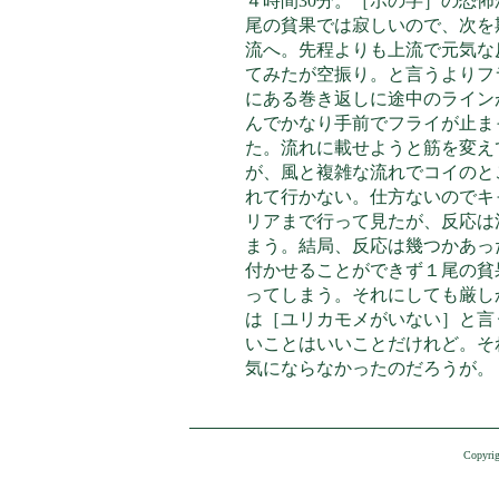
４時間30分。［ボの字］の恐
尾の貧果では寂しいので、次を
流へ。先程よりも上流で元気な
てみたが空振り。と言うよりフ
にある巻き
返しに途中のライン
んでかなり手前でフライが止ま
た。流れに載せようと筋を変え
が、風と複雑な流れでコイのと
れて行かない。仕方ないのでキ
リアまで行って見たが、反応は
まう。結局、反応は幾つかあっ
付かせることができず１尾の貧
ってしまう。それにしても厳し
は［ユリカモメがいない］と言
いことはいいことだけれど。そ
気にならなかったのだろうが。
Copyrig