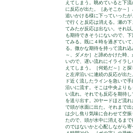
えてしまう。眺めていると下流
に反応が出た。［あそこか～］
追いかける様に下っていったが
で行くと反応は消える。瀬の下
てみたが反応は出ない。それ以
も期待できそうにないので、下
てみる。既に４時を過ぎていて
る。微かな期待を持って流れ込
～、ダメか］と諦めかけた時、
いので、遅い流れにイライラし
えてしまう。［何処だ～］と探
と左岸沿いに連続の反応が出た。
ド近く流したラインを急いで手
沿いに流す。そこは中央よりも
い流れ。それでも反応を期待し
を送り出す。20ヤードほど流れ
で頭が水面に出た。それまで出
は少し焦り気味に合わせて空振
たので、頭が水中に消えるまで
のではないかと心配しながら寄