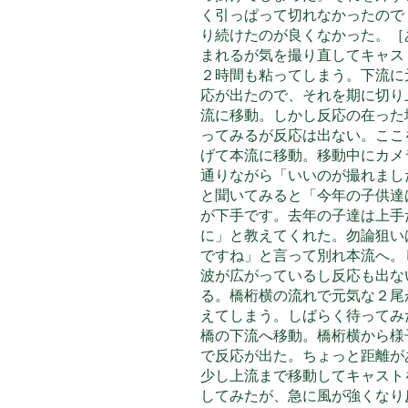
く引っぱって切れなかったので
り続けたのが良くなかった。［
まれるが気を撮り直してキャス
２時間
も粘ってしまう。下流に
応が出たので、それを期に切り
流に移動。しかし反応の在った
ってみるが反応は出ない。ここ
げて本流に移動。移動中にカメ
通りながら「いいのが撮れまし
と聞いてみると「今年の子供達
が下手です。去年の子達は上手
に」と教えてくれた。勿論狙い
ですね」と言って別れ本流へ。
波が広がっているし反応も出な
る。橋桁横の流れで元気な２尾
えてしまう。しばらく待ってみ
橋の下流へ移動。橋桁横から様
で反応が出た。ちょっと距離が
少し上流まで移動してキャスト
してみたが、急に風が強くなり