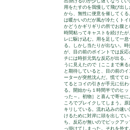
出掛けるのが少し遅くなってい
用をたすのを我慢して飛び出し
から、無性に便意を催してくる
は暖かいのだが風が冷たくトイ
かどうかギリギリの所でお腹と
時間粘ってキャストを続けたが
レに駆け込む。用を足して一息
る。しかし当たりが出ない。時
が、目の前のポイントでは反応
チには時折元気な反応が出る。
うに見えたので［ここま
で来る
と期待していると、目の前のイ
ーターが突然沈んだ。慌ててロ
てるとコイの引きが手元に伝わ
る。開始から１時間半でのヒッ
った～。初物］と喜んで寄せに
ころでブレイクしてしまう。原
キリしている。流れ込みの速い
けるために対岸に頭を出してい
ち、反応が無いのでピックアッ
っ掛けてしまった。それを外す