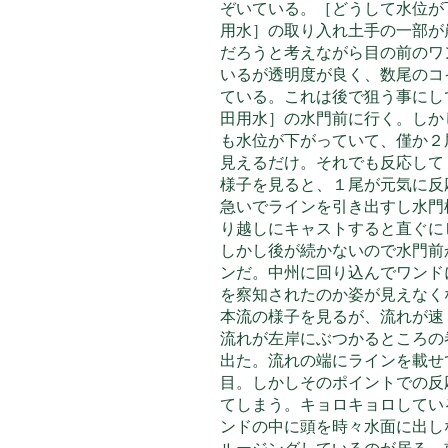
ぞいている。［どうして水位が
用水］の取り入れ土手の一部が
だろうと考えながら目の前のワ
いるが透明度
が良く、数尾のコ
ている。これは後で狙う事にし
田用水］の水門前に行く。しか
も水位が下がっていて、僅か２
見えるだけ。それでも反応して
様子を見ると、１尾が元気に反
急いでラインを引き出すし水門
り越しにキャストすると直ぐに
しかし後が続かないので水門前
ンだ。中州に回り込んでワンド
を察知されたのか姿が見えなく
本流の様子を見るが、流れが速
流れが左岸にぶつかるところの
出た。流れの端にラインを載せ
目。しかしそのポイントでの反
てしまう。キョロキョロしてい
ンドの中に頭を時々水面に出し