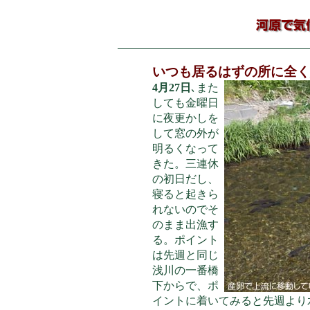
いつも居るはずの所に全く
4月27日
､また
しても金曜日
に夜更かしを
して窓の外が
明るくなって
きた。三連休
の初日だし、
寝ると起きら
れないのでそ
のまま出漁す
る。ポイント
は先週と同じ
浅川の一番橋
下からで、ポ
イントに着いてみると先週より