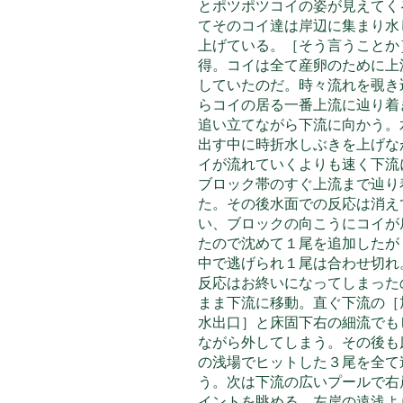
とポツポツコイの姿が見えてく
てそのコイ達は岸辺に集まり水
上げている。［そう言うことか
得。コイは全て産卵のために上
していたのだ。時々流れを覗き
らコイの居る一番上流に辿り着
追い立てながら下流に向かう。
出す中に時折水しぶきを上げな
イが流れていくよりも速く下流
ブロック帯のすぐ上流まで辿り
た。その後水面での
反応は消え
い、ブロックの向こうにコイが
たので沈めて１尾を追加したが
中で逃げられ１尾は合わせ切れ
反応はお終いになってしまった
まま下流に移動。直ぐ下流の［
水出口］と床固下右の細流でも
ながら外してしまう。その後も
の浅場でヒットした３尾を全て
う。次は下流の広いプールで右
イントを眺める。左岸の遠浅よ