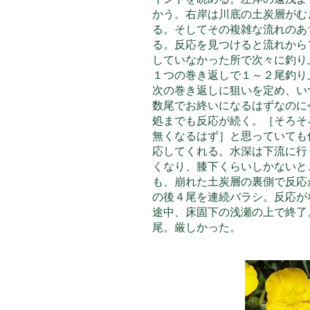
かう。右岸は川底の土炭層がむ
る。そしてその複雑な流れのあ
る。反応を見つけると流れから
していなかった所で次々に釣り
１つの巻き返しで１～２尾釣り
次の巻き返しに狙いを定め、い
数尾でお終いになるはずなのに
処までも反応が続く。［そろそ
無くなるはず］と思っていても
応してくれる。水深は下流に行
くなり、膝下くらいしかないと
も、崩れた土炭層の裏側で反応
の後４尾を連続バラシ。反応が
途中、床固下の浅瀬の上で終了。
尾。厳しかった。