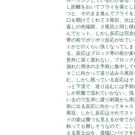
ルージングしているのが居る。
し距離をおいてフライを落とし
つと、そのまま進んでフライを
口を開けてくれて３尾目。次は
返しの先端部。２尾目と同じ様
んでヒット。しかし反応は完全
帯の前でポツポツ反応が出てい
トがどのくらい浅くなってしま
る。反応はブロック帯の前が多
意外に深く渡れない。ブロック
崩れた用水の土手前
に集中して
そこに向かって送り込み５尾目
む。しかし残っている反応はそ
っと下流で、送り込むには手前
しが邪魔で流れていかない。浅
いるので左岸に渡り斜面から用
前に出る反応に向かってキャス
尾目。しかし反応はそれでスト
イの姿は幾つも見えるが全てが
粘っても難しそうなので、ここ
える富士山を、道端にバイクを