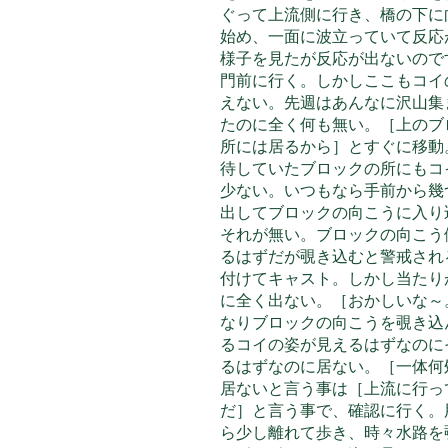
ぐって上流側に行き、橋の下に
始め、一面に波立っていて反応
様子を見たが反応が出ないので
門前に行く。しかしここもコイ
えない。先週はあんなに沢山集
たのに全く何も無い。［上のブ
所には居るから］とすぐに移動
待していたブロックの所にもコ
少ない。いつもなら手前から幾
出してブロックの向こうに入り
それが無い。ブロックの向こう
るはずだが覗き込むと警戒され
付けてキャスト。しかし当たり
に全く出ない。［おかしいな～
なりブロックの向こうを覗き込
るコイの姿が見えるはずなのに
るはずなのに居ない。［一体何
居ないと言う事は［上流に行っ
だ］と言う事で、確認に
行く。
ら少し離れて歩き、時々水路を