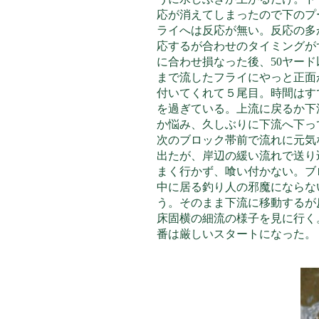
応が消えてしまったので下のプ
ライへは反応が無い。反応の多
応するが合わせのタイミングが
に合わ
せ損なった後、50ヤード
まで流したフライにやっと正面
付いてくれて５尾目。時間はす
を過ぎている。上流に戻るか下
か悩み、久しぶりに下流へ下っ
次のブロック帯前で流れに元気
出たが、岸辺の緩い流れで送り
まく行かず、喰い付かない。ブ
中に居る釣り人の邪魔にならな
う。そのまま下流に移動するが
床固横の細流の様子を見に行く
番は厳しいスタートになった。