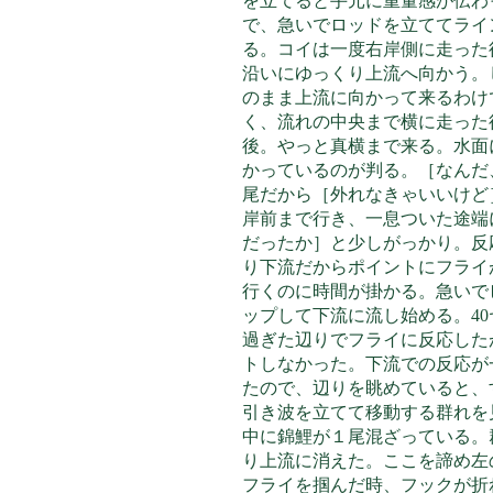
を立てると手元に重量感が伝わ
で、急いでロッドを立ててライ
る。コイは一度右岸側に走った
沿いにゆっくり上流へ向かう。
のまま上流に向かって来るわけ
く、流れの中央まで横に走った
後。やっと真横まで来る。水面
かっているのが判る。［なんだ
尾だから［外れなきゃいいけど
岸前まで行き、一息ついた途端
だったか］と少しがっかり。反
り下流だからポイントにフライ
行くのに時間が掛かる。急いで
ップして下流に流し始める。40
過ぎた辺りでフライに反応した
トしなかった。下流での反応が
たので、辺りを眺めていると、
引き波を立てて移動する群れを
中に錦鯉が１尾混ざっている。
り上流に消えた。ここを諦め左
フライを掴んだ時、フックが折