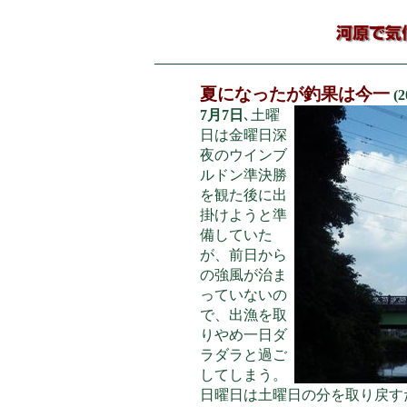
夏になったが釣果は今一
(2
7月7日
､土曜
日は金曜日深
夜のウインブ
ルドン準決勝
を観た後に出
掛けようと準
備していた
が、前日から
の強風が治ま
っていないの
で、出漁を取
りやめ一日ダ
ラダラと過ご
してしまう。
日曜日は土曜日の分を取り戻す