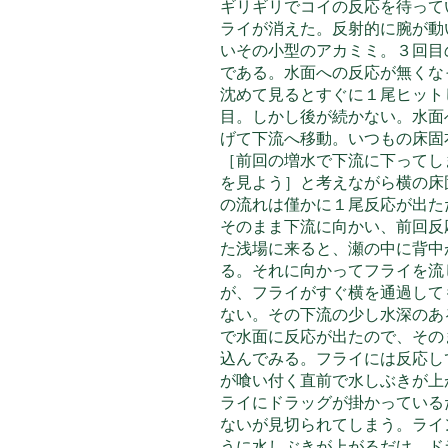
ギリギリでコイの反応を待って
ライが消えた。反射的に腕が動
いその小型のアカミミ。３回目
である。水面への反応が無くな
沈めて見るとすぐに１尾ヒット
目。しかし後が続かない。水面
げて下流へ移動。いつもの床固
［前回の増水で下流に下ってし
を見よう］と考えながら横の床
の流れは僅かに１尾反応が出た
そのまま下流に向かい、前回反
た浅場に来ると、瀬の中に背中
る。それに向かってフライを流
が、フライがすぐ横を通過して
ない。その下流の少し水深のあ
で水面に反応が出たので、その
込んでみる。フライには反応し
が喰い付く直前で水しぶきが上
ライにドラッグが掛かっている
ないが見切られてしまう。ライ
うに水しぶきが上がるだけ。ド