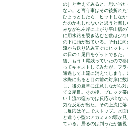
の］と考えてみると、思い当た
ない。と言う事はその後折れた
ひょっとしたら、ヒットしなか
たのかもしれな
いと思うと悔し
みながら左岸に上がり平山橋の
に用水路を覗き込むと数は少な
の下に頭が出ている。それに向
流から送り込み直ぐにヒット。
の日の１尾目をゲットできた。
後、もう１尾残っていたので移
ってキャストしてみたが、フラ
通過して上流に消えてしまう。
水際に出ると目の前の対岸に数
し、後の夏草に注意しながら対
て２尾目。その後、ブロック帯
い上流の窪みでは反応が出ない
気な反応が出た。その上流に落
し反応はそこでストップ。水面
と違う小型のアカミミの頭が見
ている。居るのは判ったが無視