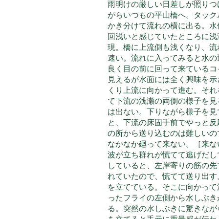
雨明けの厳しい日差しが照りつ
がらいつもの平山橋へ。タック
かき分けて流れの横に出る。水
回浅いと感じていたところに浅
現。橋に上流側も浅くなり、流
速い。流れに入ってみると水の
良く目の前に回って来ているコ
見えるが水面には全く興味を示
くり上流に向かって進む。それ
て下流の浅瀬の両側の様子を見
は出ない。下りながら様子を見
と、下流の床固手前でやっと反
の所から送り込むのは難しいの
なかなか廻って来ない。［来な
波が立ち群れが慌てて逃げだし
していると、左岸寄りの筋の先
れていたので、慌てて送り出す
を立てている。そこに向かって
ったフライの左側から水しぶき
る。突然の水しぶきに驚きなが