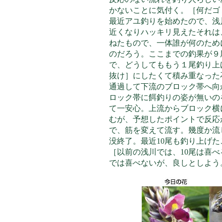
かないことに気付く。［何だゴ
最近アユ釣りを始めたので、浅
近くなりハッキリ見えたそれは
ねたもので、一体誰が何のため
のだろう。ここまでの釣果が９
で、どうしてももう１尾釣り上
抜け］にしたくて積み重なった
通過して下流のブロック帯へ向
ロック帯に餌釣りの姿が無いの
て一安心。上流からブロック横
むが、予想したポイントで反応
で、筋を変えて流す。幾度か流
没終了。最近10尾も釣り上げ
［以前の浅川では、10尾は喜
では喜べないが、良しとしよう