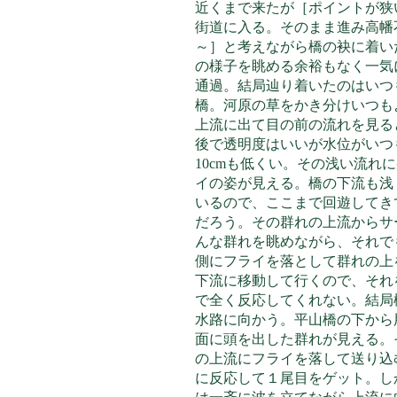
近くまで来たが［ポイントが狭
街道に入る。そのまま進み高幡
～］と考えながら橋の袂に着い
の様子を
眺める余裕もなく一気
通過。結局辿り着いたのはいつ
橋。河原の草をかき分けいつも
上流に出て目の前の流れを見る
後で透明度はいいが水位がいつ
10cmも低くい。その浅い流れ
イの姿が見える。橋の下流も浅
いるので、ここまで回遊してき
だろう。その群れの上流からサ
んな群れを眺めながら、それで
側にフライを落として群れの上
下流に移動して行くので、それ
で全く反応してくれない。結局
水路に向かう。平山橋の下から
面に頭を出した群れが見える。
の上流にフライを落して送り込
に反応して１尾目をゲット。し