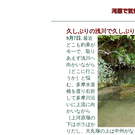
久しぶりの浅川で久しぶり
9月7日
､最近
どこも釣果が
今一で、取り
あえず浅川へ
向かいながら
［どこに行こ
うか］と悩
む。多摩水道
橋を渡り右折
して多摩川沿
いに上流に向
かいながら
［上河原堰の
下はボラばか
りだし、大丸堰の上は中州がな