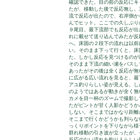
確認できた。目の前の反応にキ
たが、移動した後で反応無し。
流で反応が出たので、右岸側か
んでヒット。ここでの久しぶり
９尾目。最下流部でも反応が出
れに載せて送り込んでみたが反
へ。床固の２段下の流れは以前
い。そのまま下って行くと、床
た。しかし反応を見つけるのが
そのまま下流の細い瀬をパスし
あったがその後は全く反応が無
に広がる広い流れを見ると、最
アユ釣りらしい姿が見える。し
のようではあるが動きが全く無
カメを目一杯のズームで撮影し
たがピントが甘く人影かどうか
しない。そこまではかなり距離
そこまで行くかどうかも判らな
っくりポイントを下りながら様
群れ移動の引き波が立ったが、
反応のない流れを釣り人らしい