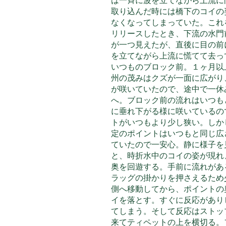
は一斉に波を立てながら上流に
取り込んだ時には橋下のコイの
なくなってしまっていた。これ
リリースしたとき、下流の水門
が一つ見えたが、直後に目の前
を立てながら上流に慌てて去っ
いつものブロック前。１ヶ月以
州の茂みはクズが一面に広がり
が咲いていたので、途中で一休
へ。ブロック前の流れはいつも
に垂れ下がる様に咲いている
の
トがいつもより少し狭い。しか
定のポイントはいつもと同じ広
ていたので一安心。静に様子を
と、時折水中のコイの姿が現れ
奥を回遊する。手前に流れがあ
ラッグの掛かりを押さえるため
側へ移動してから、ポイントの
イを落とす。すぐに反応があり
てしまう。そして反応はストッ
来てティペットの上を横切る。