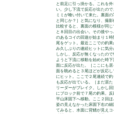
と前足に引っ掛かる。これを外
い。少し下流で反応が出たので
ミミが喰い付いて来た。裏面の
と同じか？］と気になり、撮影
比較すると、裏面の模様が同じ
と８回目の出会い。その後やっ
のあるコイの回遊が始まり１時
尾をゲット。最近ここでの釣果
み久しぶりの連続ヒットに気分
しかし、反応が無くなったので
ようと下流に移動を始めた時下
面に反応が出た。［ここにも居
面を眺めると３尾ほどが反応し
にヒット。ここで２尾連続で釣
も反応が出ている。［まだ居た
リーダーがブレイク。しかし回
にブロック前で７尾の釣果。反
平山床固下へ移動。ここ２回ほ
姿の見えなかった床固下右の細
てみると、水面に背鰭が見えコ