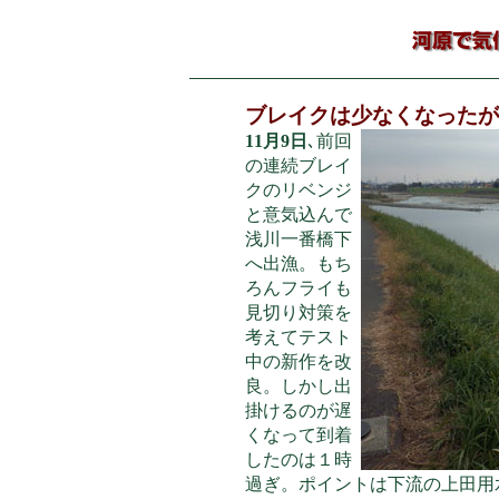
ブレイクは少なくなったが
11月9日
､前回
の連続ブレイ
クのリベンジ
と意気込んで
浅川一番橋下
へ出漁。もち
ろんフライも
見切り対策を
考えてテスト
中の新作を改
良。しかし出
掛けるのが遅
くなって到着
したのは１時
過ぎ。ポイントは下流の上田用