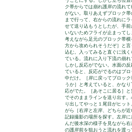
うことにする。しかし立ち位置
ク帯からでは崩れ護岸の流れて
がない。取りあえずブロック帯
まで行って、右からの流れにラ
せて送り込もうとしたが、手前
いないためフライが止まってし
考えながら足元のブロック帯横
方から攻められそうだぞ］と言
込む。入ってみると直ぐに浅く
ている。流れに入り下流の崩れ
しかし反応がでない。水面の反
ていると、反応がでるのはブロ
中だけ。［岸に戻ってブロック
うか］と考えていると、かなり
応がでた。［あそこに居る］と
でそのままラインを送り出す。4
り出してやっと１尾目がヒット
がら［右岸と左岸、どちらが近
記録撮影の場所を探す。左岸に
んだ後水深の様子を見ながら右
の護岸前を狙おうと流れを渡っ