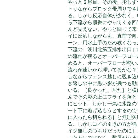
やっと２尾目。その後、少しず
下りながらブロック帯周りで４
る。しかし反応自体が少なく、
ら下流から順番にやってくる回
んど見えない。やっと回って来
イに反応しながらも、直前で向
ーン。用水土手のため狭くなっ
下流の［浅川北第五排水出口］
の流れが戻るとオーバーフロー
めると、オーバーフローが勢い
流れが速いから浮いてるかな？
しながらフェンス越しに覗き込
き返しの中に黒い影が幾つも動
いる。［良かった、居た］と横
んでその影の上にフライを落と
にヒット。しかし一気に水路の
ート下に逃げ込もうとするので
に入ったら切られる］と無理矢
る。しかしコイの引きの方が強
イク無しのつもりだったのに］
したわけではなく、数尾がうろ