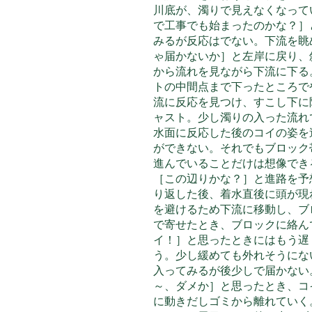
川底が、濁りで見えなくなって
で工事でも始まったのかな？］
みるが反応はでない。下流を眺
ゃ届かないか］と左岸に戻り、
から流れを見ながら下流に下る
トの中間点まで下ったところで
流に反応を見つけ、すこし下に
ャスト。少し濁りの入った流れ
水面に反応した後のコイの姿を
ができない。それでもブロック
進んでいることだけは想像でき
［この辺りかな？］と進路を予
り返した後、着水直後に頭が現
を避けるため下流に移動し、ブ
で寄せたとき、ブロックに絡ん
イ！］と思ったときにはもう遅
う。少し緩めても外れそうにな
入って
みるが後少しで届かない
～、ダメか］と思ったとき、コ
に動きだしゴミから離れていく