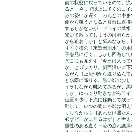
前の状態に戻っているので、流
ると、今まで以上に多くのコイ
みの勢いが遅く、わんどの中ま
側から狙うとなると群れに直接
するしかないが、フライの着水
驚いて散ってしまうのは明らか
から狙おうか］と悩みながら、
ずすぐ横の［東豊田用水］の水
子を見に行く。しかし回遊して
どこにも見えず［今日は入って
か］とガッカリ。斜面沿いに下
ながら［上流側から送り込んで
と水際に降りる。黒い影の少し
イラしながら眺めてみるが、黒
りか、ゆっくり動きながらライ
位置を少し下流に移動して残っ
動して、いつの間にか影は消え
リしながらも［あれだけ居たん
必ずどこかに居るはず］と考え
能性のある直ぐ下流の崩れ護岸