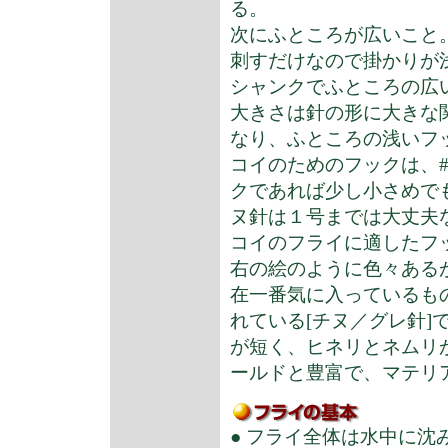
る。
次にふところが広いこと
刺すだけなので掛かりが
シャンクでふところの広
大きさは針の形に大きな
なり、ふところの浅いフ
コイのためのフックは、#8
クであれば少し小さめで
ヌ針は１号までは大丈夫
コイのフライに適したフ
右の絵のように色々ある
在一番気に入っているも
れている[チヌ／グレ針
が短く、ヒネリとネムリ
ールドと豊富で、マテリ
● フライ全体は水中に