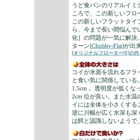
うど食パンのリアルイミ
ころで、この新しいフロ
この新しいフラットタイプ
ら、今まで長い間悩んで
化］の問題が一気に解決
ターン[
Chubby-Flat
]が出
[
オリジナルフローター[F]の
コイが水面を流れるフラ
と食い気に関係している
1.5cm 。透明度が低
2cm 位が良い。また水
イには全体を小さくする
逆に川幅が広く水深も深
は餌と認識しないようで