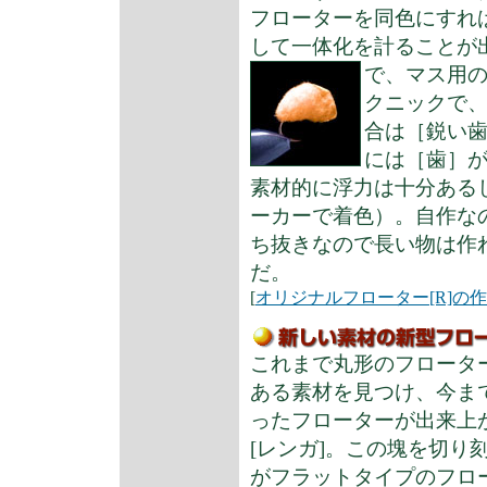
フローターを同色にすれ
して一体化を計ることが出
で、マス用
クニックで
合は［鋭い
には［歯］
素材的に浮力は十分ある
ーカーで着色）。自作な
ち抜きなので長い物は作
だ。
[
オリジナルフローター[R]の
これまで丸形のフロータ
ある素材を見つけ、今ま
ったフローターが出来上が
[レンガ]。この塊を切り
がフラットタイプのフローター(Or