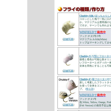
Chubby-Silk
(ぽっちゃりし
コロッとした塊で一気に口
か。マテリアルは透明感のない
ですが、ヤーンでも作れま
WINFIELDで
発売中
フック:チヌ2号/3号
(
詳細写真
)
マテリアル:A-Silk(White)
トップはマーキングしてま
Chubby-V
(V型にフロータ
接着と着色が可能な新オリ
いフローターとボディの一
全体を同色にすることも可
(
詳細写真
)
Chubby-F
(新フローター[F]
新しく考案したフラットタイ
を使って全体をコンパクト
プ。
(作り方)
WINFIELDで
発売中
フック:チヌ1号
色:White, Yellow, Orange, Pin
(
詳細写真
)
[Felt Version] の発売予定は