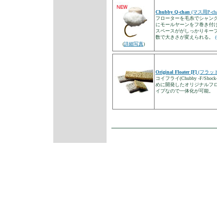
Chubby Q-chan
(マス用P-c
フローターを毛糸でシャン
にモールヤーンをフ巻き付
スペースががしっかりキー
数で大きさが変えられる。
(
詳細写真
)
Original Floater [F]
(フラッ
コイフライ(Chubby -F/Shock-
めに開発したオリジナルフ
イプなので一体化が可能