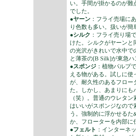
い。手間が掛かるのが難点
でした。
●
ヤーン
：フライ売場にある素
り色数も多い。扱いが簡
●
シルク
：フライ売り場
けた。シルクがヤーンと
の光沢がきれいで水中での透
と薄茶の[B Silk]が
●
スポンジ
：植物パルプ
える物がある。試しに使
が、耐久性のあるフロー
た。しかし、あまりにも
（笑）。普通のウレタン
はいいがスポンジなので
う。強制的に浮かせるた
か、フローターを内部に
●
フェルト
：インターネ