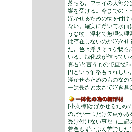
落ちる。フライの大部分
響を受ける。
今までのド
浮かせるための物を付け
ない。確実に浮いて水面
うな物。浮材で無理矢理
は存在しないのか浮かせ
た。色々浮きそうな物を
いる。旭化成が作っている
真右)と言うもので直径6mm
円という価格もうれしい
浮かせるためのものなので
ーは長さと太さで浮き具
[小丸棒]は浮かせるため
のだが一つだけ欠点があ
受け付けない事だ（上記の[Ch
着色もずいぶん苦労した