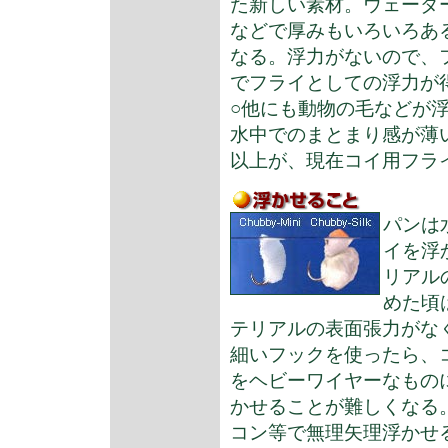
た新しい素材。ウェーダ
などで厚みもいろいろあ
なる。浮力がないので、
でフライとしての浮力が
○他にも動物の毛などが
水中でのまとまり感が薄
以上が、現在コイ用フラ
パンは
イを浮
リアル
めた頃
テリアルの表面張力がな
細いフックを使ったら、
をヘビーワイヤーなもの
かせることが難しくなる
コン等で無理矢理浮かせ