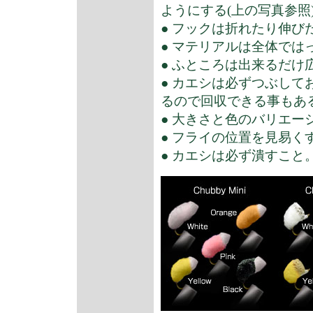
ようにする(上の写真参照
● フックは折れたり伸
● マテリアルは全体で
● ふところは出来るだ
● カエシは必ずつぶし
るので回収できる事もあ
● 大きさと色のバリエー
● フライの位置を見易
● カエシは必ず潰すこ